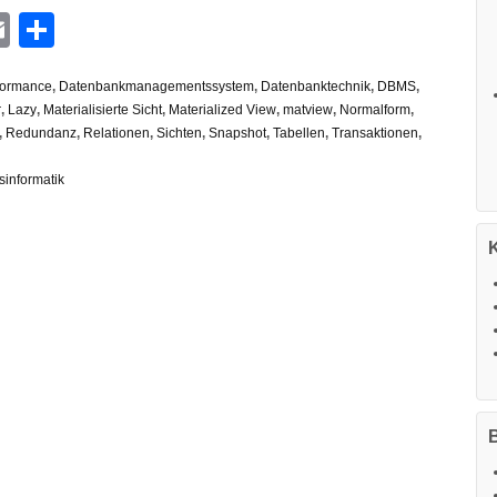
n
G
hatsApp
Email
Teilen
formance
,
Datenbankmanagementssystem
,
Datenbanktechnik
,
DBMS
,
r
,
Lazy
,
Materialisierte Sicht
,
Materialized View
,
matview
,
Normalform
,
,
Redundanz
,
Relationen
,
Sichten
,
Snapshot
,
Tabellen
,
Transaktionen
,
sinformatik
B