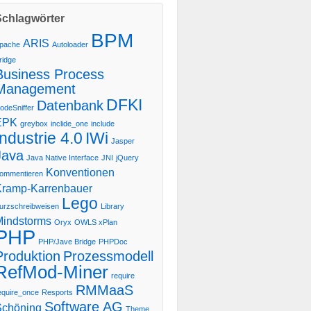
Schlagwörter
BPM
ARIS
pache
Autoloader
ridge
Business Process
Management
DFKI
Datenbank
odeSniffer
EPK
greybox
inclide_one
include
Industrie 4.0
IWi
Jasper
Java
Java Native Interface
JNI
jQuery
Konventionen
ommentieren
Kramp-Karrenbauer
Lego
urzschreibweisen
Library
Mindstorms
Oryx
OWLS xPlan
PHP
PHP/Jave Bridge
PHPDoc
Produktion
Prozessmodell
RefMod-Miner
require
RMMaaS
equire_once
Resports
Software AG
Schöning
Theme