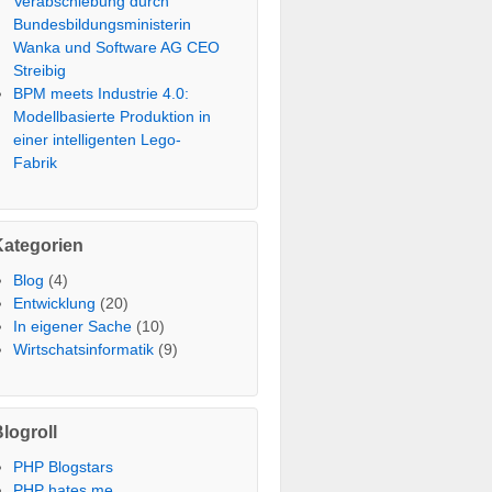
Verabschiebung durch
Bundesbildungsministerin
Wanka und Software AG CEO
Streibig
BPM meets Industrie 4.0:
Modellbasierte Produktion in
einer intelligenten Lego-
Fabrik
Kategorien
Blog
(4)
Entwicklung
(20)
In eigener Sache
(10)
Wirtschatsinformatik
(9)
logroll
PHP Blogstars
PHP hates me