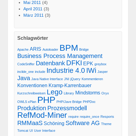
Mai 2011
(4)
April 2011
(3)
März 2011
(3)
Schlagwörter
BPM
ARIS
Apache
Autoloader
Bridge
Business Process Management
DFKI
Datenbank
EPK
CodeSniffer
greybox
Industrie 4.0
IWi
inclide_one
include
Jasper
Java
Java Native Interface
JNI
jQuery
Kommentieren
Konventionen
Kramp-Karrenbauer
Lego
Mindstorms
Kurzschreibweisen
Library
Oryx
PHP
OWLS xPlan
PHP/Jave Bridge
PHPDoc
Produktion
Prozessmodell
RefMod-Miner
require
require_once
Resports
RMMaaS
Software AG
Schöning
Theme
Tomcat
UI
User Interface