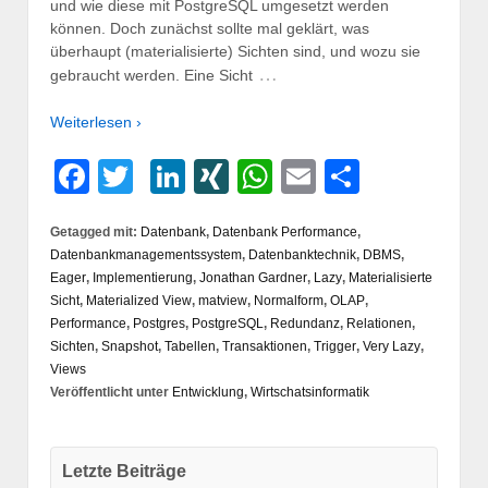
und wie diese mit PostgreSQL umgesetzt werden
können. Doch zunächst sollte mal geklärt, was
überhaupt (materialisierte) Sichten sind, und wozu sie
…
gebraucht werden. Eine Sicht
Weiterlesen ›
Facebook
Twitter
LinkedIn
XING
WhatsApp
Email
Teilen
Getagged mit:
Datenbank
,
Datenbank Performance
,
Datenbankmanagementssystem
,
Datenbanktechnik
,
DBMS
,
Eager
,
Implementierung
,
Jonathan Gardner
,
Lazy
,
Materialisierte
Sicht
,
Materialized View
,
matview
,
Normalform
,
OLAP
,
Performance
,
Postgres
,
PostgreSQL
,
Redundanz
,
Relationen
,
Sichten
,
Snapshot
,
Tabellen
,
Transaktionen
,
Trigger
,
Very Lazy
,
Views
Veröffentlicht unter
Entwicklung
,
Wirtschatsinformatik
Letzte Beiträge