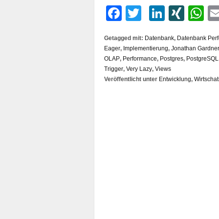
Facebook
Twitter
LinkedI
XIN
W
Getagged mit:
Datenbank
,
Datenbank Per
Eager
,
Implementierung
,
Jonathan Gardne
OLAP
,
Performance
,
Postgres
,
PostgreSQL
Trigger
,
Very Lazy
,
Views
Veröffentlicht unter
Entwicklung
,
Wirtschat