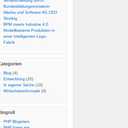
Verabschiebung durch
Bundesbildungsministerin
Wanka und Software AG CEO
Streibig
BPM meets Industrie 4.0:
Modellbasierte Produktion in
einer intelligenten Lego-
Fabrik
Kategorien
Blog
(4)
Entwicklung
(20)
In eigener Sache
(10)
Wirtschatsinformatik
(9)
logroll
PHP Blogstars
PHP hates me