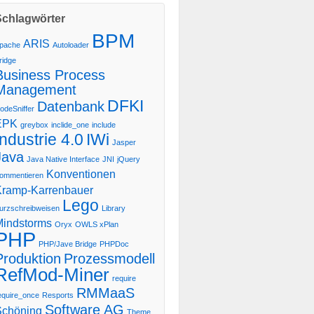
Schlagwörter
BPM
ARIS
pache
Autoloader
ridge
Business Process
Management
DFKI
Datenbank
odeSniffer
EPK
greybox
inclide_one
include
Industrie 4.0
IWi
Jasper
Java
Java Native Interface
JNI
jQuery
Konventionen
ommentieren
Kramp-Karrenbauer
Lego
urzschreibweisen
Library
Mindstorms
Oryx
OWLS xPlan
PHP
PHP/Jave Bridge
PHPDoc
Produktion
Prozessmodell
RefMod-Miner
require
RMMaaS
equire_once
Resports
Software AG
Schöning
Theme