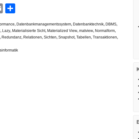
n
G
hatsApp
Email
Teilen
formance
,
Datenbankmanagementssystem
,
Datenbanktechnik
,
DBMS
,
r
,
Lazy
,
Materialisierte Sicht
,
Materialized View
,
matview
,
Normalform
,
,
Redundanz
,
Relationen
,
Sichten
,
Snapshot
,
Tabellen
,
Transaktionen
,
sinformatik
B