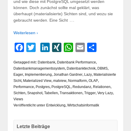
und wie diese mit PostgreSQL umgesetzt werden
können. Doch zunächst sollte mal geklärt, was
überhaupt (materialisierte) Sichten sind, und wozu sie
…
gebraucht werden. Eine Sicht
Weiterlesen ›
Facebook
Twitter
LinkedIn
XING
WhatsApp
Email
Teilen
Getagged mit:
Datenbank
,
Datenbank Performance
,
Datenbankmanagementssystem
,
Datenbanktechnik
,
DBMS
,
Eager
,
Implementierung
,
Jonathan Gardner
,
Lazy
,
Materialisierte
Sicht
,
Materialized View
,
matview
,
Normalform
,
OLAP
,
Performance
,
Postgres
,
PostgreSQL
,
Redundanz
,
Relationen
,
Sichten
,
Snapshot
,
Tabellen
,
Transaktionen
,
Trigger
,
Very Lazy
,
Views
Veröffentlicht unter
Entwicklung
,
Wirtschatsinformatik
Letzte Beiträge