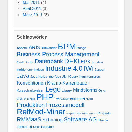
Mai 2011
(4)
April 2011
(3)
März 2011
(3)
Schlagwörter
BPM
ARIS
Apache
Autoloader
Bridge
Business Process Management
DFKI
Datenbank
EPK
CodeSniffer
greybox
Industrie 4.0
IWi
inclide_one
include
Jasper
Java
Java Native Interface
JNI
jQuery
Kommentieren
Konventionen
Kramp-Karrenbauer
Lego
Mindstorms
Kurzschreibweisen
Library
Oryx
PHP
OWLS xPlan
PHP/Jave Bridge
PHPDoc
Produktion
Prozessmodell
RefMod-Miner
require
require_once
Resports
RMMaaS
Software AG
Schöning
Theme
Tomcat
UI
User Interface