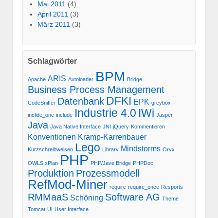
Mai 2011
(4)
April 2011
(3)
März 2011
(3)
Schlagwörter
BPM
ARIS
Apache
Autoloader
Bridge
Business Process Management
DFKI
Datenbank
EPK
CodeSniffer
greybox
Industrie 4.0
IWi
inclide_one
include
Jasper
Java
Java Native Interface
JNI
jQuery
Kommentieren
Konventionen
Kramp-Karrenbauer
Lego
Mindstorms
Kurzschreibweisen
Library
Oryx
PHP
OWLS xPlan
PHP/Jave Bridge
PHPDoc
Produktion
Prozessmodell
RefMod-Miner
require
require_once
Resports
RMMaaS
Software AG
Schöning
Theme
Tomcat
UI
User Interface