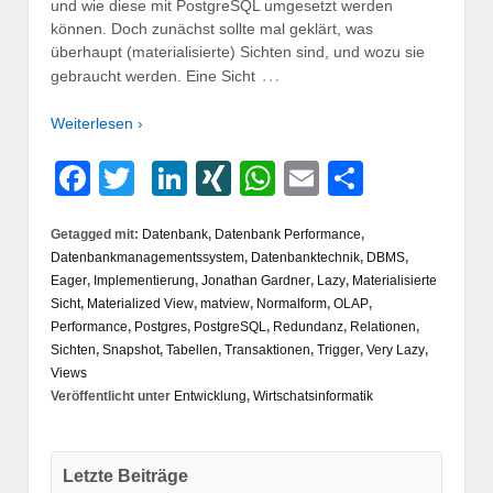
und wie diese mit PostgreSQL umgesetzt werden
können. Doch zunächst sollte mal geklärt, was
überhaupt (materialisierte) Sichten sind, und wozu sie
…
gebraucht werden. Eine Sicht
Weiterlesen ›
Facebook
Twitter
LinkedIn
XING
WhatsApp
Email
Teilen
Getagged mit:
Datenbank
,
Datenbank Performance
,
Datenbankmanagementssystem
,
Datenbanktechnik
,
DBMS
,
Eager
,
Implementierung
,
Jonathan Gardner
,
Lazy
,
Materialisierte
Sicht
,
Materialized View
,
matview
,
Normalform
,
OLAP
,
Performance
,
Postgres
,
PostgreSQL
,
Redundanz
,
Relationen
,
Sichten
,
Snapshot
,
Tabellen
,
Transaktionen
,
Trigger
,
Very Lazy
,
Views
Veröffentlicht unter
Entwicklung
,
Wirtschatsinformatik
Letzte Beiträge