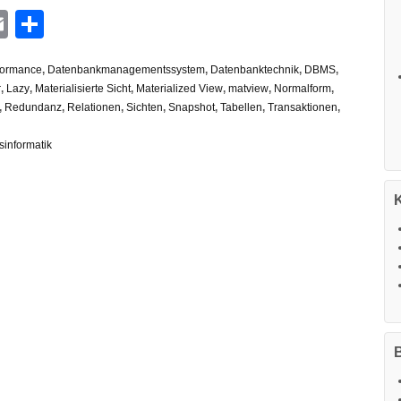
n
G
hatsApp
Email
Teilen
formance
,
Datenbankmanagementssystem
,
Datenbanktechnik
,
DBMS
,
r
,
Lazy
,
Materialisierte Sicht
,
Materialized View
,
matview
,
Normalform
,
,
Redundanz
,
Relationen
,
Sichten
,
Snapshot
,
Tabellen
,
Transaktionen
,
sinformatik
B