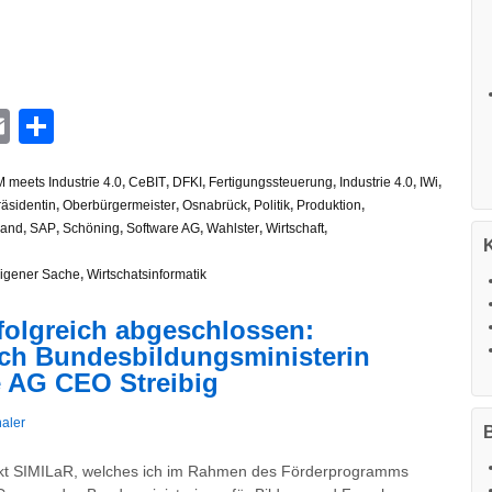
n
G
hatsApp
Email
Teilen
 meets Industrie 4.0
,
CeBIT
,
DFKI
,
Fertigungssteuerung
,
Industrie 4.0
,
IWi
,
räsidentin
,
Oberbürgermeister
,
Osnabrück
,
Politik
,
Produktion
,
land
,
SAP
,
Schöning
,
Software AG
,
Wahlster
,
Wirtschaft
,
eigener Sache
,
Wirtschatsinformatik
folgreich abgeschlossen:
ch Bundesbildungsministerin
 AG CEO Streibig
aler
B
kt SIMILaR, welches ich im Rahmen des Förderprogramms