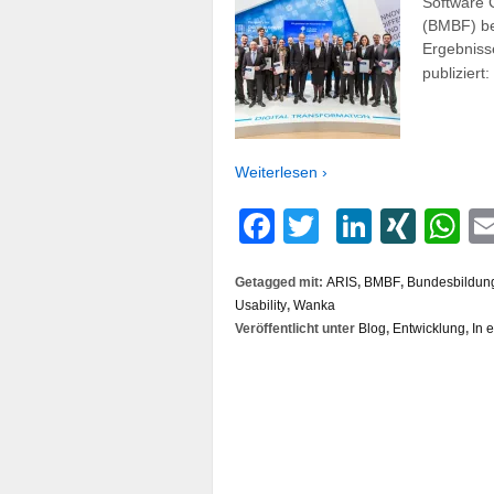
Software 
(BMBF) bea
Ergebniss
publiziert:
Weiterlesen ›
Facebook
Twitter
LinkedI
XIN
W
Getagged mit:
ARIS
,
BMBF
,
Bundesbildung
Usability
,
Wanka
Veröffentlicht unter
Blog
,
Entwicklung
,
In 