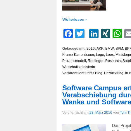
Weiterlesen ›
Facebook
Twitter
LinkedI
XIN
W
Getagged mit:
2016
,
AKK
,
BMW
,
BPM
,
BPM
Kramp-Karrenbauer
,
Lego
,
Loos
,
Ministerp
Prozessmodell
,
Rehlinger
,
Research
,
Saar
Wirtschaftsministerin
Veröffentlicht unter
Blog
,
Entwicklung
,
In 
Software Campus er
Verabschiebung dur
Wanka und Software
Veröffentlicht am
23. März 2016
von
Tom Th
Das Proje