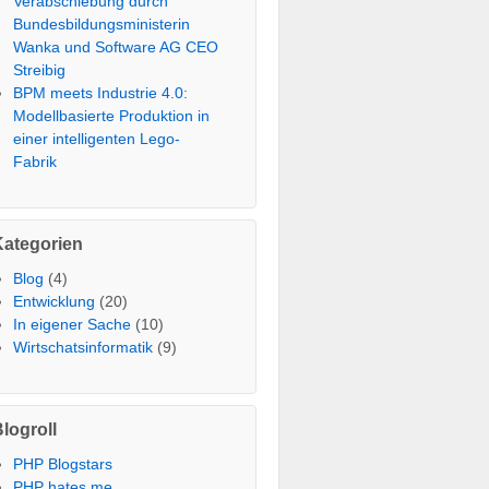
Verabschiebung durch
Bundesbildungsministerin
Wanka und Software AG CEO
Streibig
BPM meets Industrie 4.0:
Modellbasierte Produktion in
einer intelligenten Lego-
Fabrik
Kategorien
Blog
(4)
Entwicklung
(20)
In eigener Sache
(10)
Wirtschatsinformatik
(9)
logroll
PHP Blogstars
PHP hates me