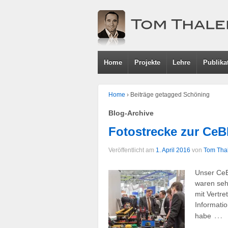
Home
Projekte
Lehre
Publika
Home
›
Beiträge getagged Schöning
Blog-Archive
Fotostrecke zur CeB
Veröffentlicht am
1. April 2016
von
Tom Tha
Unser CeB
waren seh
mit Vertre
Informati
…
habe