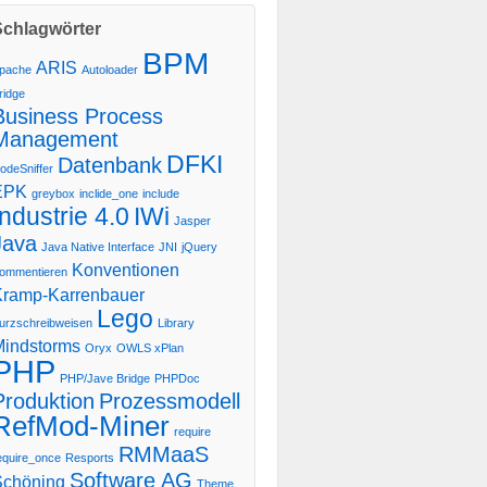
Schlagwörter
BPM
ARIS
pache
Autoloader
ridge
Business Process
Management
DFKI
Datenbank
odeSniffer
EPK
greybox
inclide_one
include
Industrie 4.0
IWi
Jasper
Java
Java Native Interface
JNI
jQuery
Konventionen
ommentieren
Kramp-Karrenbauer
Lego
urzschreibweisen
Library
Mindstorms
Oryx
OWLS xPlan
PHP
PHP/Jave Bridge
PHPDoc
Produktion
Prozessmodell
RefMod-Miner
require
RMMaaS
equire_once
Resports
Software AG
Schöning
Theme