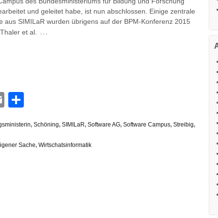
Campus des Bundesministeriums für Bildung und Forschung
rbeitet und geleitet habe, ist nun abschlossen. Einige zentrale
e aus SIMILaR wurden übrigens auf der BPM-Konferenz 2015
…
 Thaler et al.
n
G
hatsApp
Email
Teilen
sministerin
,
Schöning
,
SIMILaR
,
Software AG
,
Software Campus
,
Streibig
,
eigener Sache
,
Wirtschatsinformatik