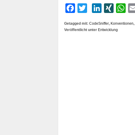
Facebook
Twitter
LinkedI
XIN
W
Getagged mit:
CodeSniffer
,
Konventionen
Veröffentlicht unter
Entwicklung