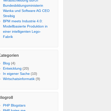
Verabschiebung durch
Bundesbildungsministerin
Wanka und Software AG CEO
Streibig
BPM meets Industrie 4.0:
Modellbasierte Produktion in
einer intelligenten Lego-
Fabrik
Kategorien
Blog
(4)
Entwicklung
(20)
In eigener Sache
(10)
Wirtschatsinformatik
(9)
logroll
PHP Blogstars
PHP hates me