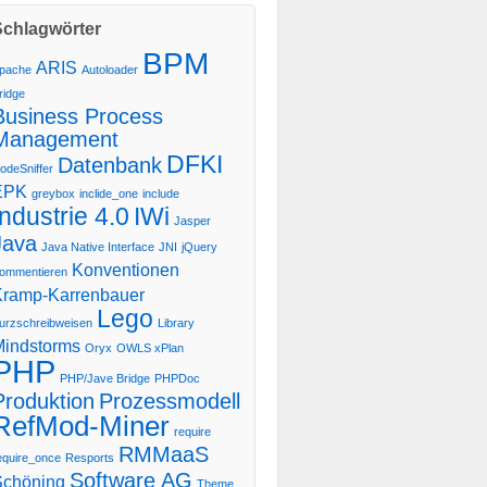
Schlagwörter
BPM
ARIS
pache
Autoloader
ridge
Business Process
Management
DFKI
Datenbank
odeSniffer
EPK
greybox
inclide_one
include
Industrie 4.0
IWi
Jasper
Java
Java Native Interface
JNI
jQuery
Konventionen
ommentieren
Kramp-Karrenbauer
Lego
urzschreibweisen
Library
Mindstorms
Oryx
OWLS xPlan
PHP
PHP/Jave Bridge
PHPDoc
Produktion
Prozessmodell
RefMod-Miner
require
RMMaaS
equire_once
Resports
Software AG
Schöning
Theme