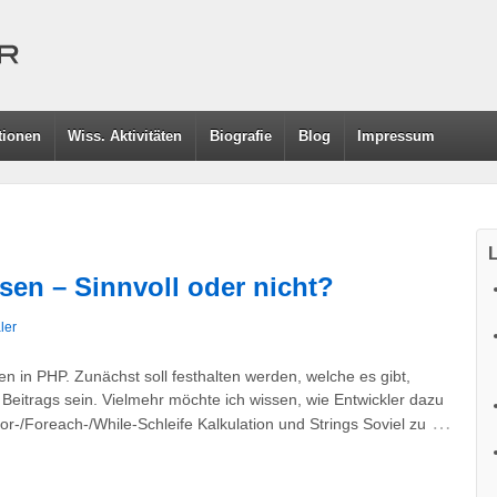
tionen
Wiss. Aktivitäten
Biografie
Blog
Impressum
L
en – Sinnvoll oder nicht?
ler
 in PHP. Zunächst soll festhalten werden, welche es gibt,
s Beitrags sein. Vielmehr möchte ich wissen, wie Entwickler dazu
…
or-/Foreach-/While-Schleife Kalkulation und Strings Soviel zu