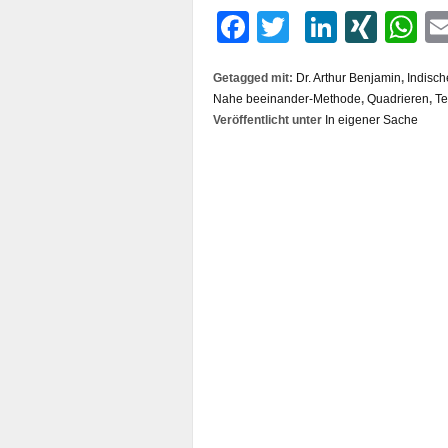
Facebook
Twitter
LinkedI
XIN
W
Getagged mit:
Dr. Arthur Benjamin
,
Indisc
Nahe beeinander-Methode
,
Quadrieren
,
Te
Veröffentlicht unter
In eigener Sache