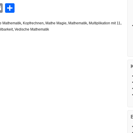
n
G
hatsApp
Email
Teilen
he Mathematik
,
Kopfrechnen
,
Mathe Magie
,
Mathematik
,
Multiplikation mit 11
,
ilbarkeit
,
Vedische Mathematik
B