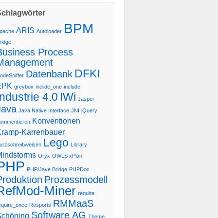
Schlagwörter
BPM
ARIS
pache
Autoloader
ridge
Business Process
Management
DFKI
Datenbank
odeSniffer
EPK
greybox
inclide_one
include
Industrie 4.0
IWi
Jasper
Java
Java Native Interface
JNI
jQuery
Konventionen
ommentieren
Kramp-Karrenbauer
Lego
urzschreibweisen
Library
Mindstorms
Oryx
OWLS xPlan
PHP
PHP/Jave Bridge
PHPDoc
Produktion
Prozessmodell
RefMod-Miner
require
RMMaaS
equire_once
Resports
Software AG
Schöning
Theme