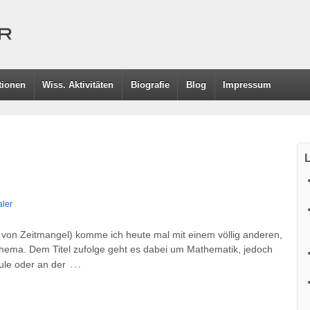
tionen
Wiss. Aktivitäten
Biografie
Blog
Impressum
L
ler
d von Zeitmangel) komme ich heute mal mit einem völlig anderen,
Thema. Dem Titel zufolge geht es dabei um Mathematik, jedoch
…
ule oder an der