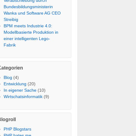
Verabschiebung durch
Bundesbildungsministerin
Wanka und Software AG CEO
Streibig
BPM meets Industrie 4.0:
Modellbasierte Produktion in
einer intelligenten Lego-
Fabrik
Kategorien
Blog
(4)
Entwicklung
(20)
In eigener Sache
(10)
Wirtschatsinformatik
(9)
logroll
PHP Blogstars
PHP hates me