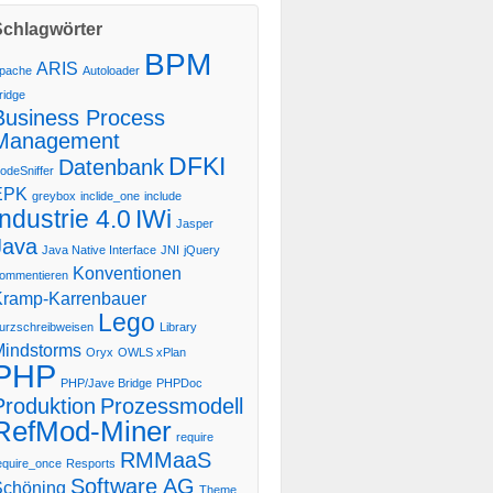
Schlagwörter
BPM
ARIS
pache
Autoloader
ridge
Business Process
Management
DFKI
Datenbank
odeSniffer
EPK
greybox
inclide_one
include
Industrie 4.0
IWi
Jasper
Java
Java Native Interface
JNI
jQuery
Konventionen
ommentieren
Kramp-Karrenbauer
Lego
urzschreibweisen
Library
Mindstorms
Oryx
OWLS xPlan
PHP
PHP/Jave Bridge
PHPDoc
Produktion
Prozessmodell
RefMod-Miner
require
RMMaaS
equire_once
Resports
Software AG
Schöning
Theme