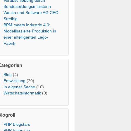
Verabschiebung durch
Bundesbildungsministerin
Wanka und Software AG CEO
Streibig
BPM meets Industrie 4.0:
Modellbasierte Produktion in
einer intelligenten Lego-
Fabrik
Kategorien
Blog
(4)
Entwicklung
(20)
In eigener Sache
(10)
Wirtschatsinformatik
(9)
logroll
PHP Blogstars
PHP hates me