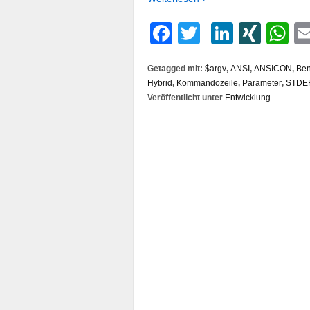
Facebook
Twitter
LinkedI
XIN
W
Getagged mit:
$argv
,
ANSI
,
ANSICON
,
Ben
Hybrid
,
Kommandozeile
,
Parameter
,
STDE
Veröffentlicht unter
Entwicklung