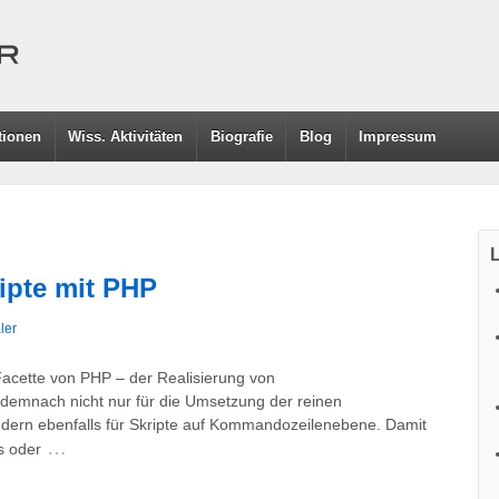
tionen
Wiss. Aktivitäten
Biografie
Blog
Impressum
L
pte mit PHP
ler
Facette von PHP – der Realisierung von
emnach nicht nur für die Umsetzung der reinen
ern ebenfalls für Skripte auf Kommandozeilenebene. Damit
…
s oder