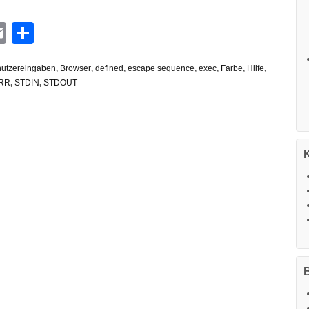
n
G
hatsApp
Email
Teilen
utzereingaben
,
Browser
,
defined
,
escape sequence
,
exec
,
Farbe
,
Hilfe
,
RR
,
STDIN
,
STDOUT
B